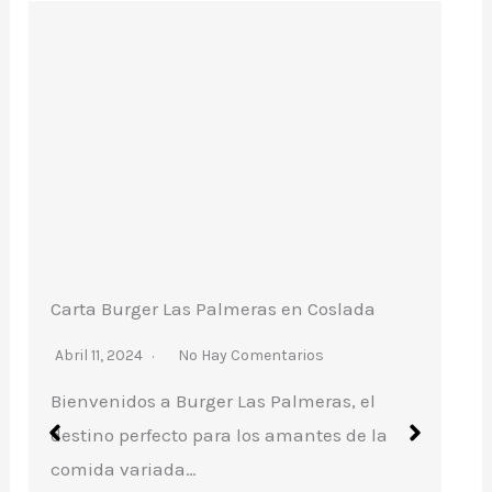
da
Carta pizzería I Cumpari en Bargas
Abril 2, 2024
No Hay Comentarios
el
Sumérgete en la Carta de Pizzería I
 la
Cumpari en Bargas, un destino culinario
que promete…