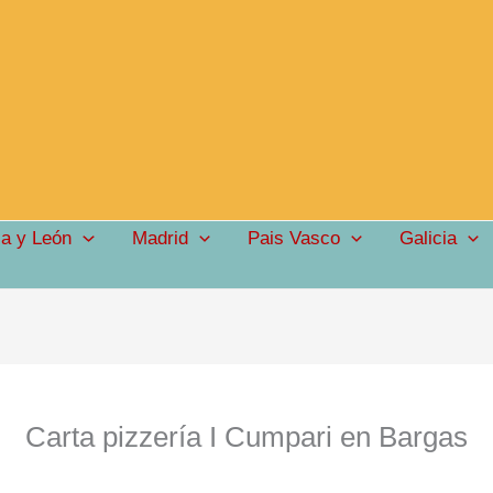
illa y León
Madrid
Pais Vasco
Galicia