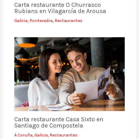
Carta restaurante O Churrasco
Rubians en Vilagarcía de Arousa
Galicia
,
Pontevedra
,
Restaurantes
Carta restaurante Casa Sixto en
Santiago de Compostela
A Coruña
,
Galicia
,
Restaurantes