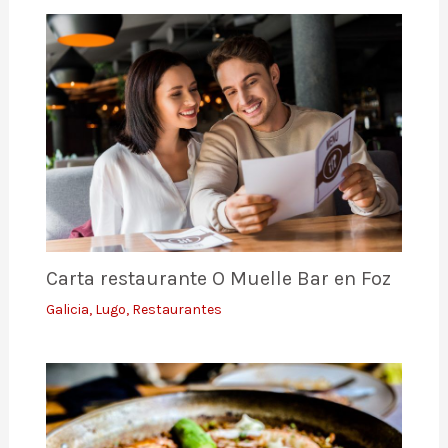
Carta restaurante O Muelle Bar en Foz
Galicia
,
Lugo
,
Restaurantes