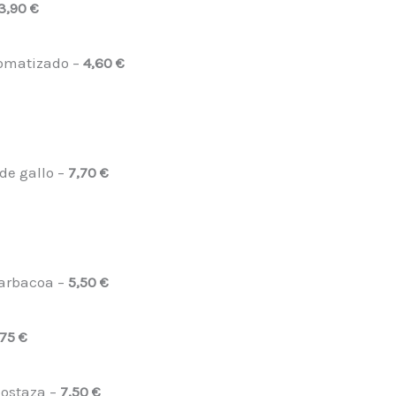
3,90 €
romatizado –
4,60 €
de gallo –
7,70 €
barbacoa –
5,50 €
,75 €
mostaza –
7,50 €