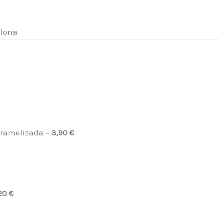
elona
caramelizada –
3,90 €
20 €