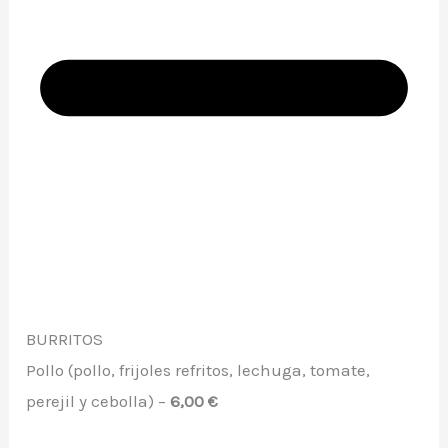
BURRITOS
Pollo (pollo, frijoles refritos, lechuga, tomate,
perejil y cebolla) –
6,00 €