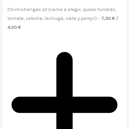
Chimichangas x2 (carne a elegir, queso fundido,
tomate, cebolla, lechuga, nata y perejil) –
7,30 € /
4,00 €