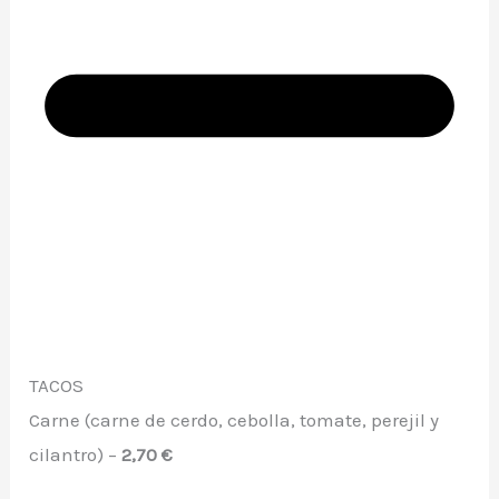
TACOS
Carne (carne de cerdo, cebolla, tomate, perejil y
cilantro) –
2,70 €