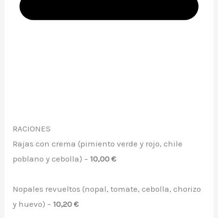
RACIONES
Rajas con crema (pimiento verde y rojo, chile
poblano y cebolla) –
10,00 €
Nopales revueltos (nopal, tomate, cebolla, chorizo
y huevo) –
10,20 €