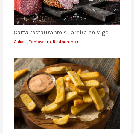
Carta restaurante A Lareira en Vigo
Galicia
,
Pontevedra
,
Restaurantes