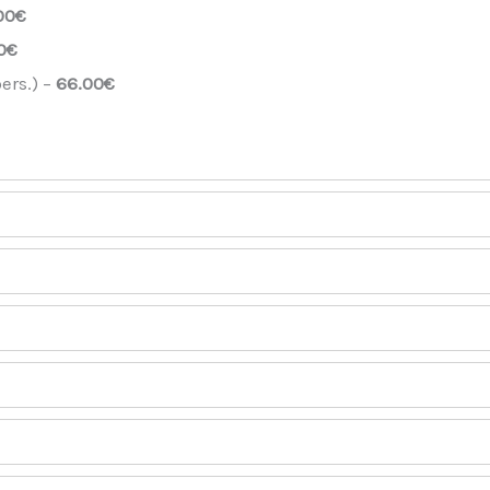
00€
0€
ers.) –
66.00€