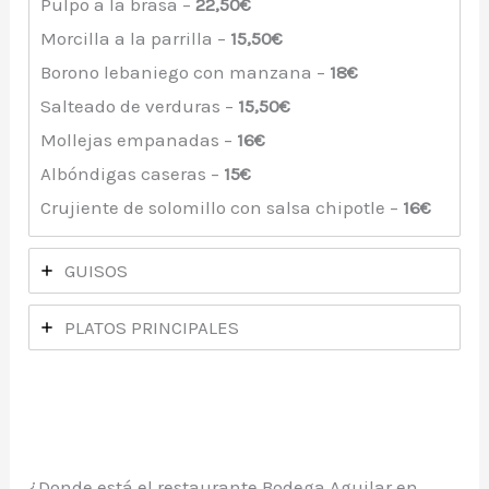
Pulpo a la brasa –
22,50€
Morcilla a la parrilla –
15,50€
Borono lebaniego con manzana –
18€
Salteado de verduras –
15,50€
Mollejas empanadas –
16€
Albóndigas caseras –
15€
Crujiente de solomillo con salsa chipotle –
16€
GUISOS
PLATOS PRINCIPALES
¿Donde está el restaurante Bodega Aguilar en