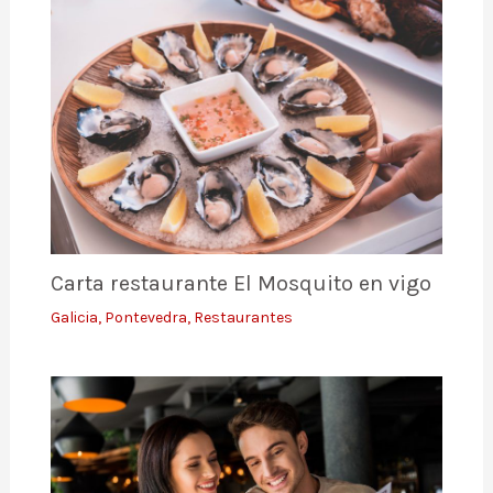
Carta restaurante El Mosquito en vigo
Galicia
,
Pontevedra
,
Restaurantes