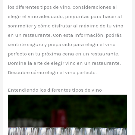
los diferentes tipos de vino, consideraciones al
elegir el vino adecuado, preguntas para hacer al
sommelier y cómo disfrutar al máximo de tu vino
en un restaurante. Con esta información, podrás
sentirte seguro y preparado para elegir el vino
perfecto en tu próxima cena en un restaurante.
Domina la arte de elegir vino en un restaurante:
Descubre cómo elegir el vino perfecto.
Entendiendo los diferentes tipos de vino