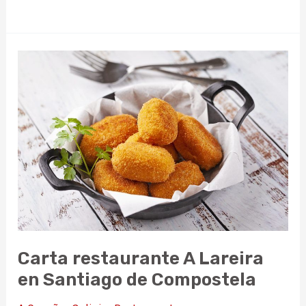
restaurante
San
Clemente
en
Santiago
de
Compostela
Carta restaurante A Lareira
en Santiago de Compostela