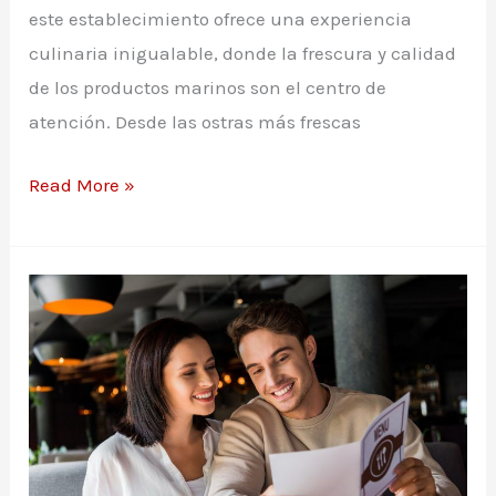
este establecimiento ofrece una experiencia
culinaria inigualable, donde la frescura y calidad
de los productos marinos son el centro de
atención. Desde las ostras más frescas
Carta
Read More »
restaurante
Casa
Sixto
en
Santiago
de
Compostela