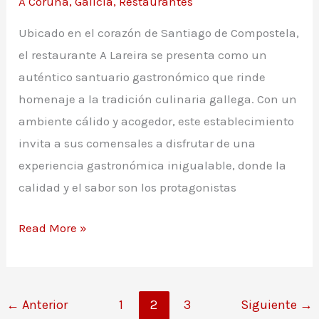
A Coruña
,
Galicia
,
Restaurantes
Ubicado en el corazón de Santiago de Compostela,
el restaurante A Lareira se presenta como un
auténtico santuario gastronómico que rinde
homenaje a la tradición culinaria gallega. Con un
ambiente cálido y acogedor, este establecimiento
invita a sus comensales a disfrutar de una
experiencia gastronómica inigualable, donde la
calidad y el sabor son los protagonistas
Carta
Read More »
restaurante
A
Lareira
←
Anterior
1
2
3
Siguiente
→
en