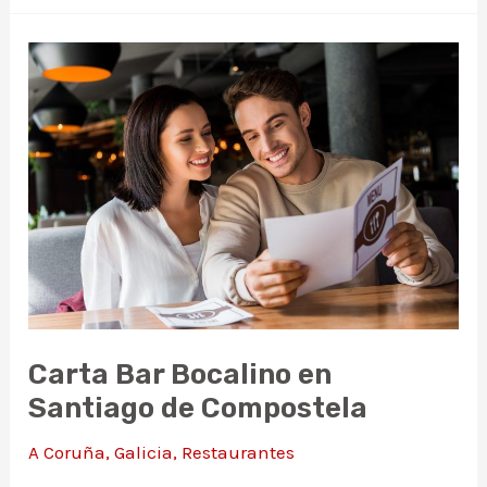
Nómade
en
Santiago
de
Compostela
Carta Bar Bocalino en
Santiago de Compostela
A Coruña
,
Galicia
,
Restaurantes