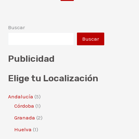
Santiago
de
Compostela
Buscar
Buscar
Publicidad
Elige tu Localización
Andalucía
(5)
Córdoba
(1)
Granada
(2)
Huelva
(1)