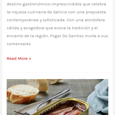
destino gastronómico imprescindible que celebra
la riqueza culinaria de Galicia con una propuesta
contemporánea y sofisticada. Con una atmósfera
cálida y acogedora que evoca la tradición y el
encanto de la región, Fogar Do Santiso invita a sus
comensales
Carta
Read More »
restaurante
Fogar
Do
Santiso
en
Santiago
de