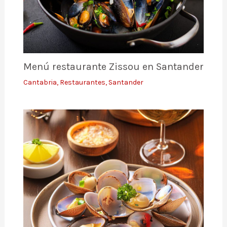
Menú restaurante Zissou en Santander
Cantabria
,
Restaurantes
,
Santander