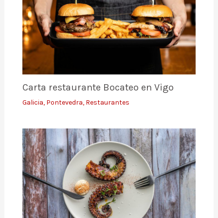
Carta restaurante Bocateo en Vigo
Galicia
,
Pontevedra
,
Restaurantes